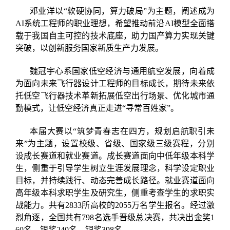
邓业洋以“软硬协同，算力破局”为主题，阐述成为
AI系统工程师的职业理想，希望推动前沿AI模型全面搭
载于我国自主可控的技术底座，助力国产算力实现关键
突破，以创新服务国家新质生产力发展。
魏冠宇心系国家低空经济与通用航空发展，向着成
为面向未来飞行器设计工程师的目标成长，期待未来依
托低空飞行器技术革新拓展低空出行场景、优化城市通
勤模式，让低空经济真正走进“寻常百姓家”。
本届大赛以“筑梦青春志在四方，规划启航职引未
来”为主题，设置校级、省级、国家级三级赛程，分别
设成长赛道和就业赛道。成长赛道面向中低年级本科学
生，侧重于引导学生树立生涯发展理念，科学设定职业
目标，并持续践行、动态完善成长路径。就业赛道面向
高年级本科求职学生及研究生，侧重考查学生的求职实
战能力。共有2833所高校的2055万名学生报名。经过激
烈角逐，全国共有798名选手晋级总决赛，共决出金奖1
60名、银奖240名、铜奖398名。