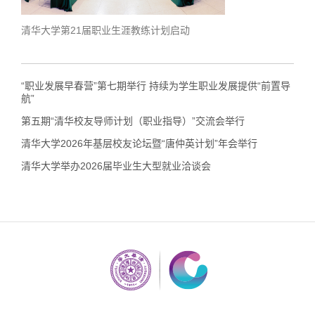
清华大学第21届职业生涯教练计划启动
学生
“职业发展早春营”第七期举行 持续为学生职业发展提供“前置导
航”
第五期“清华校友导师计划（职业指导）”交流会举行
清华大学2026年基层校友论坛暨“唐仲英计划”年会举行
清华大学举办2026届毕业生大型就业洽谈会