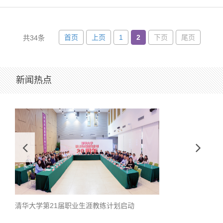
首页
上页
1
2
下页
尾页
共34条
新闻热点
清华大学第21届职业生涯教练计划启动
学生