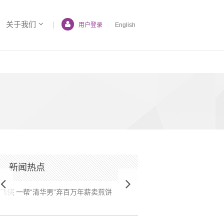
关于我们
用户登录
English
新闻热点
【媒体报道】百万创业启动资金、百元人才公
王胤：清华工科男
寓租金杨浦引来清华创业“三剑客”