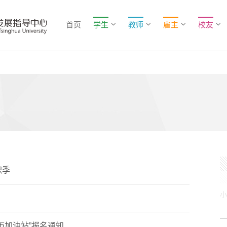
首页
学生
教师
雇主
校友
职季
科男研发之路
小飞侠 一帮“清华男”弃百万年薪卖煎饼
历加油站”报名通知