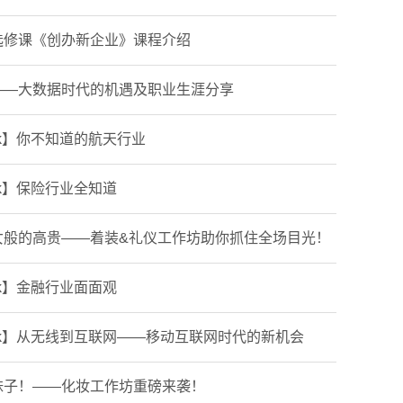
选修课《创办新企业》课程介绍
——大数据时代的机遇及职业生涯分享
eek】你不知道的航天行业
eek】保险行业全知道
女般的高贵——着装&礼仪工作坊助你抓住全场目光！
eek】金融行业面面观
Week】从无线到互联网——移动互联网时代的新机会
妹子！——化妆工作坊重磅来袭！