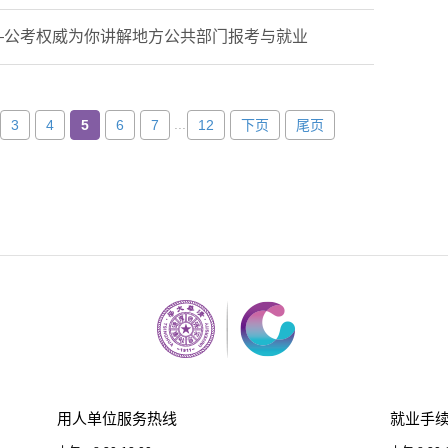
—公考权威为你讲解地方公共部门报考与就业
...
3
4
5
6
7
12
下页
尾页
用人单位服务热线
就业手