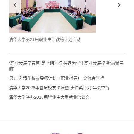
清华大学第21届职业生涯教练计划启动
学生
“职业发展早春营”第七期举行 持续为学生职业发展提供“前置导
航”
第五期“清华校友导师计划（职业指导）”交流会举行
清华大学2026年基层校友论坛暨“唐仲英计划”年会举行
清华大学举办2026届毕业生大型就业洽谈会