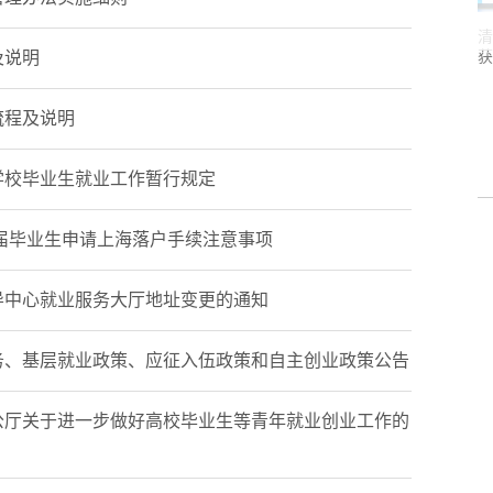
清华学子在第三届全国大学生职
获得佳绩
及说明
流程及说明
职业发展指导中心为家庭经济困难学生发
制职业装
学校毕业生就业工作暂行规定
应届毕业生申请上海落户手续注意事项
导中心就业服务大厅地址变更的通知
务、基层就业政策、应征入伍政策和自主创业政策公告
公厅关于进一步做好高校毕业生等青年就业创业工作的