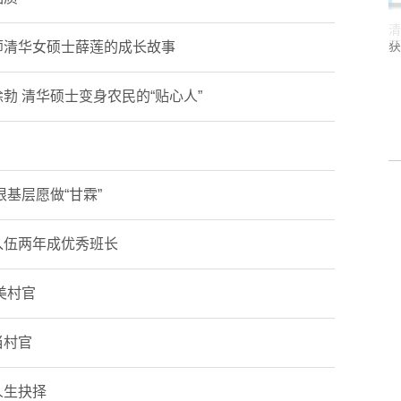
清
获
师清华女硕士薛莲的成长故事
勃 清华硕士变身农民的“贴心人”
涯教练计划启动
学生职业发展指导中心为家庭经济困难学生发
放定制职业装
根基层愿做“甘霖”
入伍两年成优秀班长
美村官
当村官
人生抉择