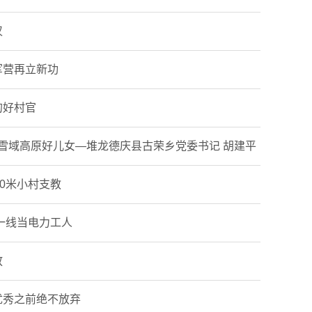
汉
军营再立新功
的好村官
做雪域高原好儿女—堆龙德庆县古荣乡党委书记 胡建平
00米小村支教
一线当电力工人
放
优秀之前绝不放弃