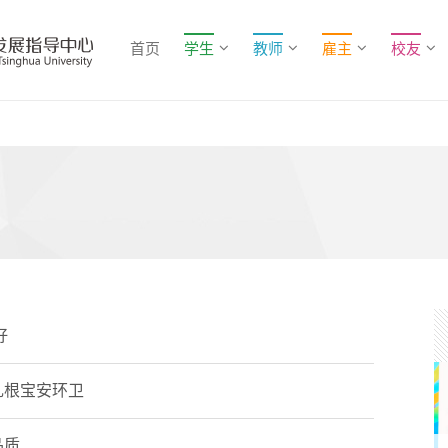
首页
学生
教师
雇主
校友
好
扎根宝安环卫
品质